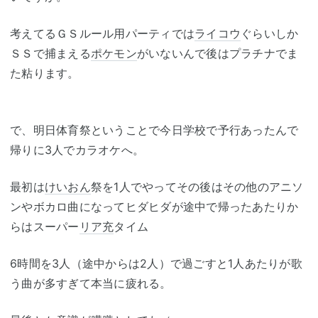
考えてるＧＳルール用パーティでは
ライコウ
ぐらいしか
ＳＳで捕まえる
ポケモン
がいないんで後はプラチナでま
た粘ります。
で、明日体育祭ということで今日学校で予行あったんで
帰りに3人でカラオケへ。
最初は
けいおん
祭を1人でやってその後はその他のアニソ
ンやボカロ曲になってヒダヒダが途中で帰ったあたりか
らはスーパー
リア充
タイム
6時間を3人（途中からは2人）で過ごすと1人あたりが歌
う曲が多すぎて本当に疲れる。